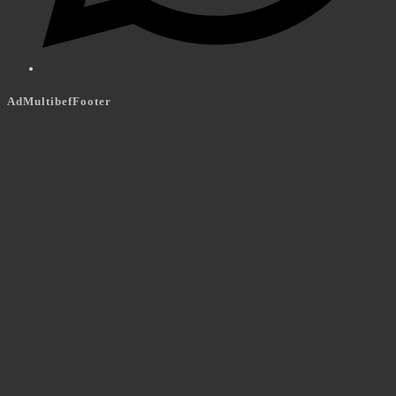
AdMultibefFooter